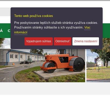
Hľadaj
Tento web používa cookies
Pre poskytovanie lepších služieb stránka využíva cookies.
Používaním stránky súhlasíte s ich využívaním.
Viac
KÁ
CENNÍK
KONTAKT
informácií
Vyjadrujem súhlas
Odmietnuť
Zmena nastavení