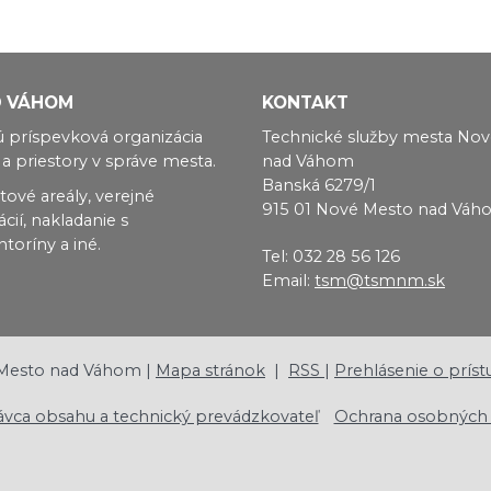
D VÁHOM
KONTAKT
 príspevková organizácia
Technické služby mesta No
a priestory v správe mesta.
nad Váhom
Banská 6279/1
tové areály, verejné
915 01 Nové Mesto nad Vá
ií, nakladanie s
oríny a iné.
Tel: ‪032 28 56 126
Email:
tsm@tsmnm.sk
Mesto nad Váhom |
Mapa stránok
|
RSS
|
Prehlásenie o príst
ávca obsahu a technický prevádzkovateľ
Ochrana osobných 
Nastavenia cookies