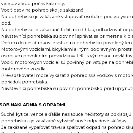
vencov alebo počas kalamity.
Vodiť psov na pohrebisko je zakázané.
Na pohrebisko je zakázané vstupovať osobám pod vplyvom 
pod.
Na pohrebisku je zakázané fajčiť, robiť hluk, odhadzovať odp
Návštevníci pohrebiska sú povinní správať sa primerane k pi
Deťom do desať rokov je vstup na pohrebisko povolený len 
Motorovými vozidlami, bicyklami a inými dopravnými prostr
osobitým povolením prevádzkovateľa, s výnimkou nevládnyc
Vodiči motorových vozidiel sú povinný pri vstupe na pohreb
motorového vozidla.
Prevádzkovateľ môže vykázať z pohrebiska vodičov s motor
poriadok pohrebiska.
Návštevníci pohrebiska sú povinní pohrebisko pred uplynutí
SOB NAKLADNIA S ODPADMI
Suché kytice, vence a ďalšie nežiaduce nečistoty sa odklad
pohrebiska a je zakázané vytvárať nové odpadové skládky.
Je zakázané vypaľovať trávu a spaľovať odpad na pohrebisku