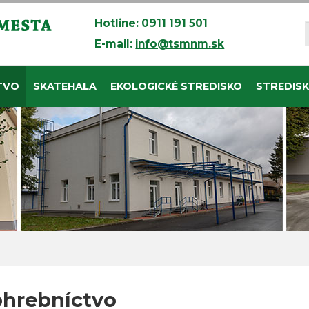
Hotline: 0911 191 501
E-mail:
info@tsmnm.sk
TVO
SKATEHALA
EKOLOGICKÉ STREDISKO
STREDIS
hrebníctvo