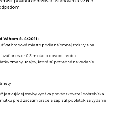
rebísk povinní dodržiavať ustanovenia VZN o
 odpadom.
 Váhom č. 4/2011 :
užívať hrobové miesto podľa nájomnej zmluvy a na
žiavať priestor 0,3 m okolo obvodu hrobu.
etky zmeny údajov, ktoré sú potrebné na vedenie
edmety
ž jestvujúcej stavby vydáva prevádzkovateľ pohrebiska.
smútku pred začatím práce a zaplatiť poplatok za vydanie