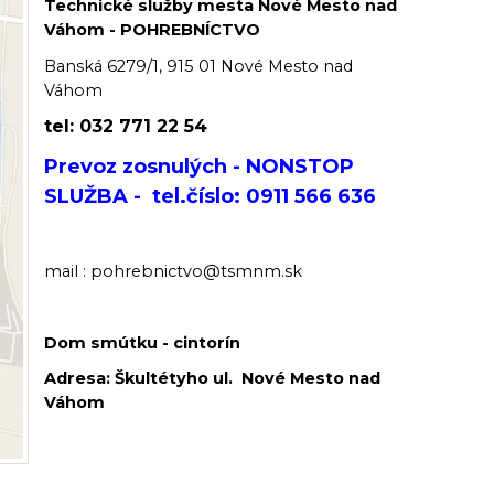
Technické služby mesta Nové Mesto nad
Váhom - POHREBNÍCTVO
Banská 6279/1, 915 01 Nové Mesto nad
Váhom
tel:
032 771 22 54
4
Prevoz zosnulých - NONSTOP
SLUŽBA - tel.číslo: 0911 566 636
mail : pohrebnictvo@tsmnm.sk
Dom smútku - cintorín
Adresa: Škultétyho ul. Nové Mesto nad
Váhom