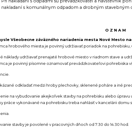
Pri nakladaní s odpadmi sú prevádzkovateľ a návštevník poh
nakladaní s komunálnym odpadom a drobným stavebným
O Z N A M
ysle Všeobecne záväzného nariadenia mesta Nové Mesto nad
mca hrobového miesta je povinný udržiavať poriadok na pohrebisku, 
né náklady udržiavať prenajaté hrobové miesto v riadnom stave a udr
mca je povinný písomne oznamovať prevádzkovateľovi pohrebiska vš
ncie.
akázané odkladať medzi hroby plechovky, sklenené poháre a iné pr
enie na vybudovanie akejkoľvek stavby na pohrebisku alebo úpravu u
ky práce vykonávané na pohrebisku treba nahlásiť v kancelárii domu 
enia.
vanie stavby je povolené v pracovných dňoch od 7:30 do 14:30 hod.