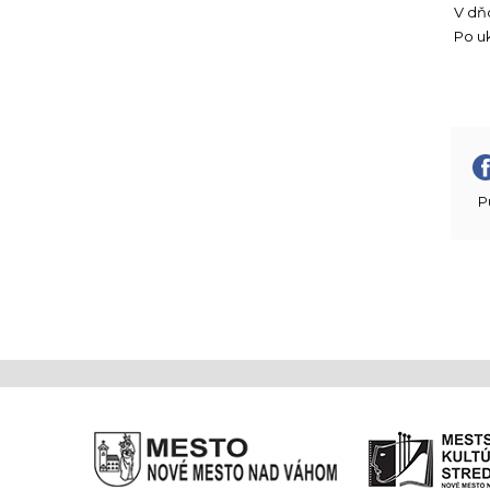
V dň
Po uk
P