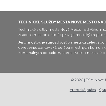
TECHNICKÉ SLUŽBY MESTA NOVÉ MESTO NA
Technické služby mesta Nové Mesto nad Váhom sú
zriadená mestom, ktorá spravuje mestský majetok 
Jej činnosťou je starostlivosť o mestskú zeleň, špor
osvetlenie, parkoviská, údržba miestnych komunikác
komunálnym odpadom, starostlivosť o mestské cint
©
2026
| TSM Nové 
Autorské práva
Spr