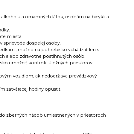
alkoholu a omamných látok, osobám na bicykli a
adky.
ete miesta.
v sprievode dospelej osoby.
iedkami, možno na pohrebisko vchádzať len s
h alebo zdravotne postihnutých osôb.
isko umožniť kontrolu úložných priestorov
ovým vozidlom, ak nedodržiava prevádzkový
m zatváracej hodiny opustiť.
ajú do zberných nádob umiestnených v priestoroch