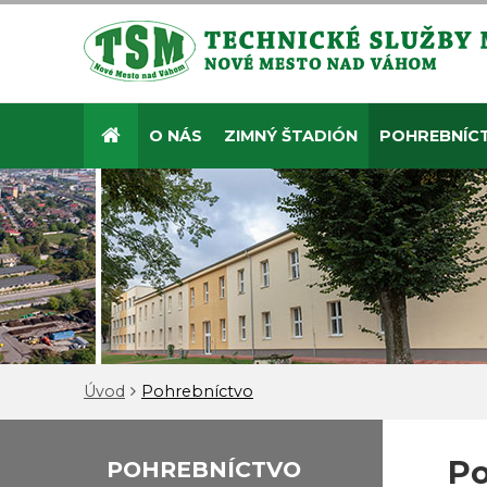
O NÁS
ZIMNÝ ŠTADIÓN
POHREBNÍC
Úvod
Pohrebníctvo
Po
POHREBNÍCTVO