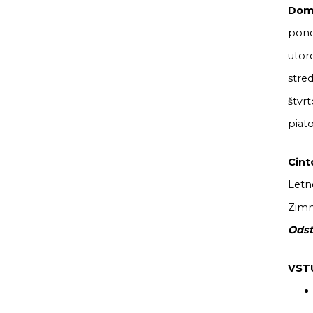
Dom 
pond
utor
stre
štvr
piat
Cint
Letné
Zimn
Odst
VST