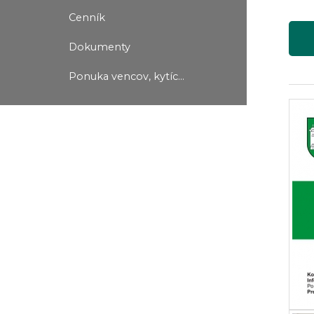
Cenník
Dokumenty
Ponuka vencov, kytíc...