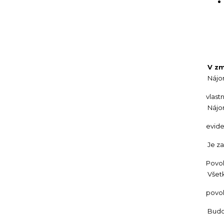
V zm
Nájo
vlast
Nájo
evide
Je z
Povol
Všet
povol
Budo